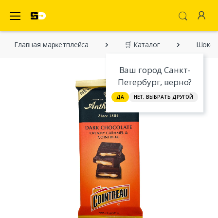
SecretDiscounter Маркетплейс
Главная марĸетплейса
🛒 Каталог
Шокола
Ваш город Санкт-
Петербург, верно?
ДА
НЕТ, ВЫБРАТЬ ДРУГОЙ