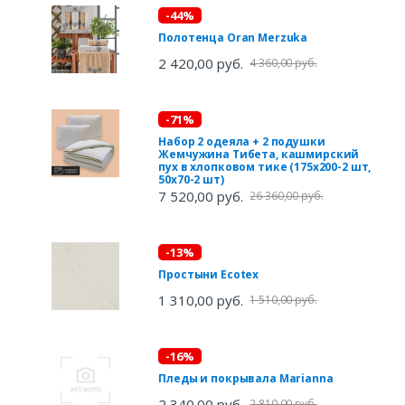
-44%
Полотенца Oran Merzuka
2 420,00 руб.
4 360,00 руб.
-71%
Набор 2 одеяла + 2 подушки
Жемчужина Тибета, кашмирский
пух в хлопковом тике (175х200-2 шт,
50х70-2 шт)
7 520,00 руб.
26 360,00 руб.
-13%
Простыни Ecotex
1 310,00 руб.
1 510,00 руб.
-16%
Пледы и покрывала Marianna
2 340,00 руб.
2 810,00 руб.