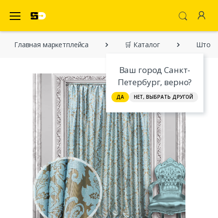
SecretDiscounter Маркетплейс
Главная марĸетплейса
🛒 Каталог
Шторы
Ваш город Санкт-
Петербург, верно?
ДА
НЕТ, ВЫБРАТЬ ДРУГОЙ