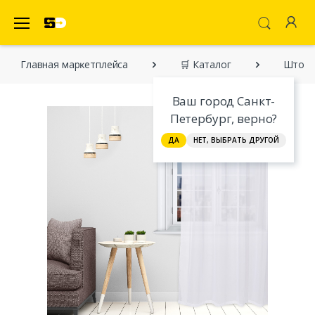
SecretDiscounter Маркетплейс
Главная марĸетплейса
🛒 Каталог
Шторы
Ваш город Санкт-
Петербург, верно?
ДА
НЕТ, ВЫБРАТЬ ДРУГОЙ