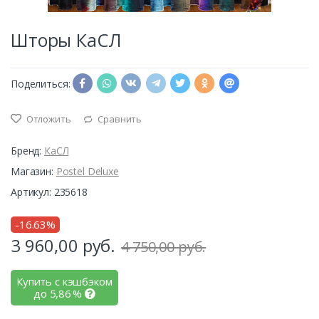
Шторы КаСЛ
Поделиться:
Отложить
Сравнить
Бренд:
КаСЛ
Магазин:
Postel Deluxe
Артикул: 235618
-16.63%
3 960,00
руб.
4 750,00 руб.
Купить с кэшбэком
до
5,86
%