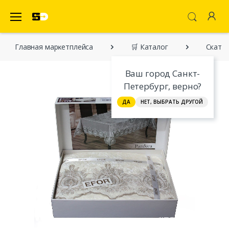
SecretDiscounter Маркетплейс
Главная марĸетплейса
🛒 Каталог
Скатер
Ваш город Санкт-
Петербург, верно?
ДА
НЕТ, ВЫБРАТЬ ДРУГОЙ