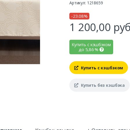
Артикул: 1218659
-23.08%
1 200,00
руб
Купить с кэшбэком
до
5,86
%
Купить с кэшбэком
Купить без кэшбэка