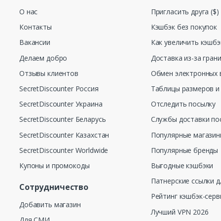
О нас
Пригласить друга ($)
Контакты
Кэшбэк без покупок
Вакансии
Как увеличить кэшбэ
Делаем добро
Доставка из-за гран
Отзывы клиентов
Обмен электронных 
SecretDiscounter Россия
Таблицы размеров и
SecretDiscounter Украина
Отследить посылку
SecretDiscounter Беларусь
Службы доставки по
SecretDiscounter Казахстан
Популярные магази
SecretDiscounter Worldwide
Популярные бренды
Купоны и промокоды
Выгодные кэшбэки
Патнерские ссылки д
Сотрудничество
Рейтинг кэшбэк-серв
Добавить магазин
Лучший VPN 2026
Для СМИ