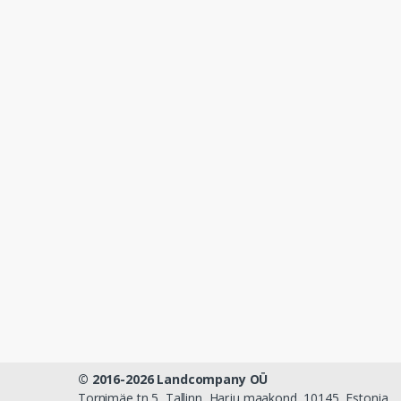
© 2016-2026 Landcompany OÜ
Tornimäe tn 5, Tallinn, Harju maakond, 10145, Estonia