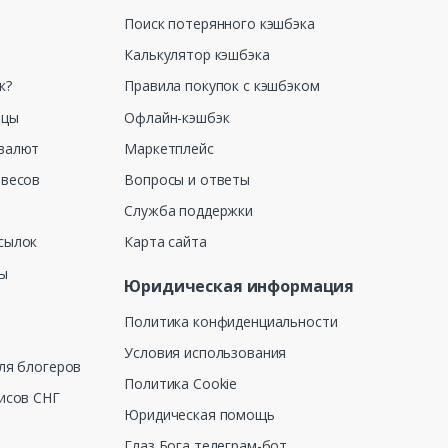
Поиск потерянного кэшбэка
Калькулятор кэшбэка
к?
Правила покупок с кэшбэком
ицы
Офлайн-кэшбэк
валют
Маркетплейс
 весов
Вопросы и ответы
Служба поддержки
сылок
Карта сайта
ны
Юридическая информация
Политика конфиденциальности
Условия использования
ля блогеров
Политика Cookie
исов СНГ
Юридическая помощь
Глаз Бога телеграм-бот