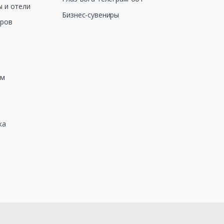
 и отели
Бизнес-сувениры
еров
зм
ка