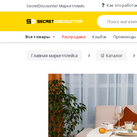
Как это работа
SecretDiscounter Маркетплейс
Все товары
Распродажа
Кэшбэк
Промокоды
Главная марĸетплейса
🛒 Каталог