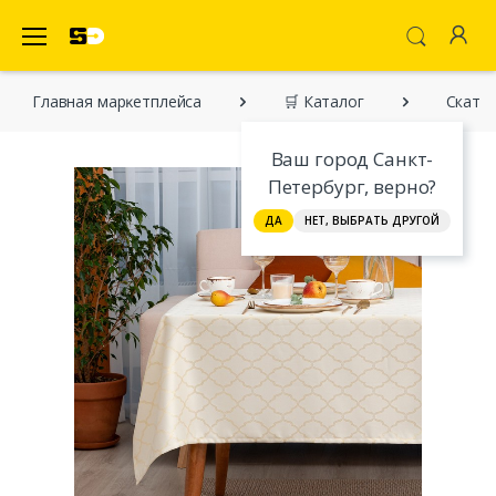
SecretDiscounter Маркетплейс
Главная марĸетплейса
🛒 Каталог
Скате
Ваш город Санкт-
Петербург, верно?
ДА
НЕТ, ВЫБРАТЬ ДРУГОЙ