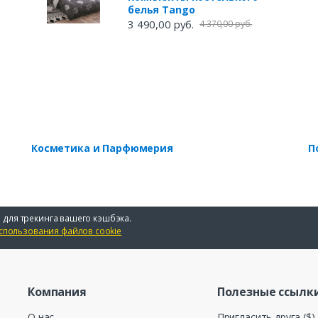
белья Tango
3 490,00 руб.
4 370,00 руб.
Косметика и Парфюмерия
П
 для трекинга вашего кэшбэка.
спользования файлов cookie
Компания
Полезные ссылк
О нас
Пригласить друга ($)