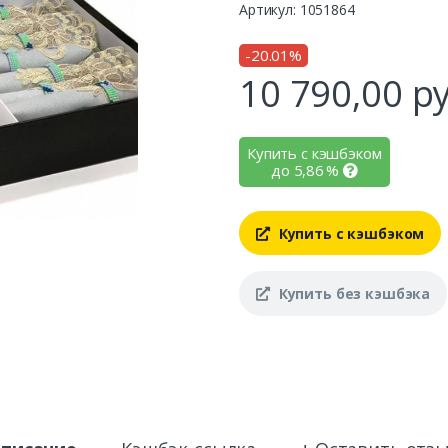
Артикул: 1051864
-20.01%
10 790,00
ру
Купить с кэшбэком
до
5,86
%
Купить с кэшбэком
Купить без кэшбэка