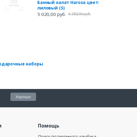
Банный халат Harosa цвет:
лиловый (S)
5 020,00 руб.
6 280,00 руб.
одарочные наборы
Хорошо
и
Помощь
Поиск потерянного кэшбэка