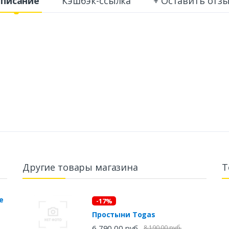
писание
Кэшбэк-ссылка
+ Оставить отз
Другие товары магазина
Т
-17%
Простыни Togas
6 790,00 руб.
8 190,00 руб.