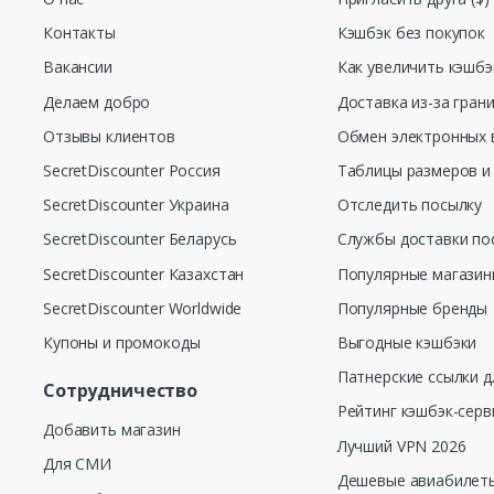
Контакты
Кэшбэк без покупок
Вакансии
Как увеличить кэшбэ
Делаем добро
Доставка из-за гран
Отзывы клиентов
Обмен электронных 
SecretDiscounter Россия
Таблицы размеров и
SecretDiscounter Украина
Отследить посылку
SecretDiscounter Беларусь
Службы доставки по
SecretDiscounter Казахстан
Популярные магази
SecretDiscounter Worldwide
Популярные бренды
Купоны и промокоды
Выгодные кэшбэки
Патнерские ссылки д
Сотрудничество
Рейтинг кэшбэк-серв
Добавить магазин
Лучший VPN 2026
Для СМИ
Дешевые авиабилеты