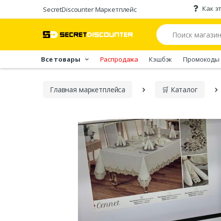
Как э
SecretDiscounter Маркетплейс
Все товары
Распродажа
Кэшбэк
Промокоды
Главная марĸетплейса
🛒 Каталог