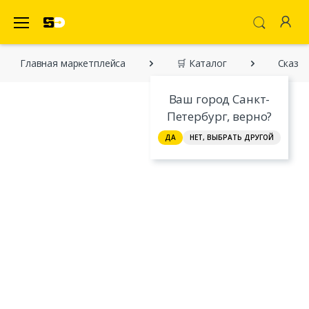
SecretDiscounter Маркетплейс
Главная марĸетплейса
🛒 Каталог
Сказоч
Ваш город Санкт-
Петербург, верно?
ДА
НЕТ, ВЫБРАТЬ ДРУГОЙ