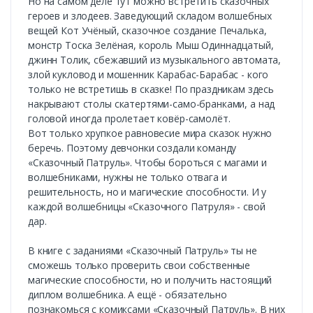
Но на самом деле тут можно встретить сказочных
героев и злодеев. Заведующий складом волшебных
вещей Кот Учёный, сказочное создание Печалька,
монстр Тоска Зелёная, король Мыш Одиннадцатый,
джинн Толик, сбежавший из музыкального автомата,
злой кукловод и мошенник Карабас-Барабас - кого
только не встретишь в сказке! По праздникам здесь
накрывают столы скатертями-само-бранками, а над
головой иногда пролетает ковёр-самолёт.
Вот только хрупкое равновесие мира сказок нужно
беречь. Поэтому девчонки создали команду
«Сказочный Патруль». Чтобы бороться с магами и
волшебниками, нужны не только отвага и
решительность, но и магические способности. И у
каждой волшебницы «Сказочного Патруля» - свой
дар.
В книге с заданиями «Сказочный Патруль» ты не
сможешь только проверить свои собственные
магические способности, но и получить настоящий
диплом волшебника. А ещё - обязательно
познакомься с комиксами «Сказочный Патруль». В них