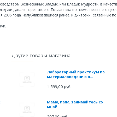
водством Вознесенных Владык, или Владык Мудрости, в качестве
адыки давали через своего Посланника во время весеннего цикла 
еля 2006 года, непубликовавшиеся ранее, и диктовки, связанные п
ями.
Другие товары магазина
Лабораторный практикум по
материаловедению в
машиностроении и
металлообработке. Учебное
1 599,00 руб.
пособие
к
Мама, папа, занимайтесь со
мной
207,00 руб.