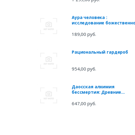
Аура человека :
исследование божественн
природы человека
189,00 руб.
Рациональный гардероб
954,00 руб.
Даосская алхимия
бессмертия: Древние
практики для духовной и
физической трансформац
647,00 руб.