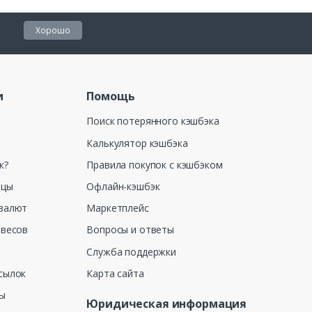
Хорошо
и
Помощь
Поиск потерянного кэшбэка
Калькулятор кэшбэка
к?
Правила покупок с кэшбэком
ицы
Офлайн-кэшбэк
валют
Маркетплейс
 весов
Вопросы и ответы
Служба поддержки
сылок
Карта сайта
ны
Юридическая информация