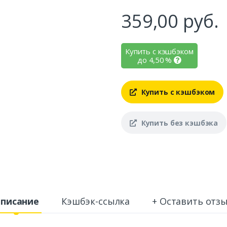
359,00
руб.
Купить с кэшбэком
до
4,50
%
Купить с кэшбэком
Купить без кэшбэка
писание
Кэшбэк-ссылка
+ Оставить отз