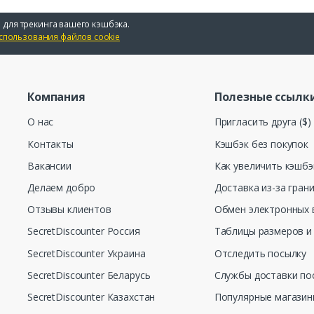
 для трекинга вашего кэшбэка.
спользования файлов cookie
Компания
Полезные ссылк
О нас
Пригласить друга ($)
Контакты
Кэшбэк без покупок
Вакансии
Как увеличить кэшбэ
Делаем добро
Доставка из-за гран
Отзывы клиентов
Обмен электронных 
SecretDiscounter Россия
Таблицы размеров и
SecretDiscounter Украина
Отследить посылку
SecretDiscounter Беларусь
Службы доставки по
SecretDiscounter Казахстан
Популярные магази