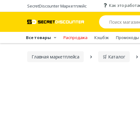
Как это работа
SecretDiscounter Маркетплейс
Все товары
Распродажа
Кэшбэк
Промокоды
Главная марĸетплейса
🛒 Каталог