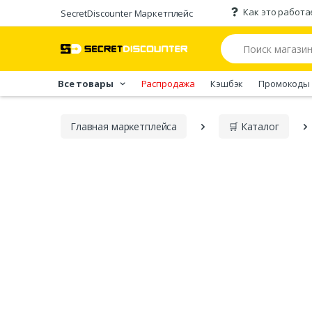
Как это работа
SecretDiscounter Маркетплейс
Все товары
Распродажа
Кэшбэк
Промокоды
Главная марĸетплейса
🛒 Каталог