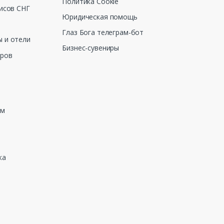
Политика Cookie
исов СНГ
Юридическая помощь
Глаз Бога телеграм-бот
 и отели
Бизнес-сувениры
еров
зм
ка