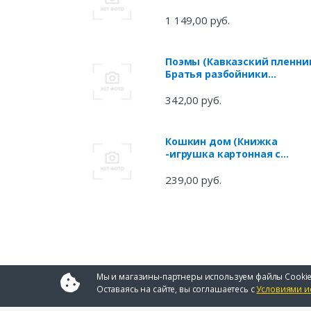
1 149,00 руб.
Поэмы (Кавказский пленни
Братья разбойники
Бахчисарайский фонтан
Цыганы Граф Нулин Полтав
342,00 руб.
Домик в Коломне Медный
всадник)
Кошкин дом (Книжка
-игрушка картонная с
приклеенными героями на
обложке)
239,00 руб.
Мы и магазины-партнеры используем файлы Cookie
Оставаясь на сайте, вы соглашаетесь с
Условиями и