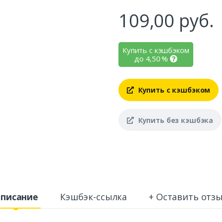
109,00
руб.
Купить с кэшбэком
до
4,50
%
Купить с кэшбэком
Купить без кэшбэка
писание
Кэшбэк-ссылка
+ Оставить отз