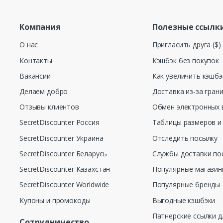
Компания
Полезные ссылк
О нас
Пригласить друга ($)
Контакты
Кэшбэк без покупок
Вакансии
Как увеличить кэшбэ
Делаем добро
Доставка из-за гран
Отзывы клиентов
Обмен электронных 
SecretDiscounter Россия
Таблицы размеров и
SecretDiscounter Украина
Отследить посылку
SecretDiscounter Беларусь
Службы доставки по
SecretDiscounter Казахстан
Популярные магази
SecretDiscounter Worldwide
Популярные бренды
Купоны и промокоды
Выгодные кэшбэки
Патнерские ссылки д
Сотрудничество