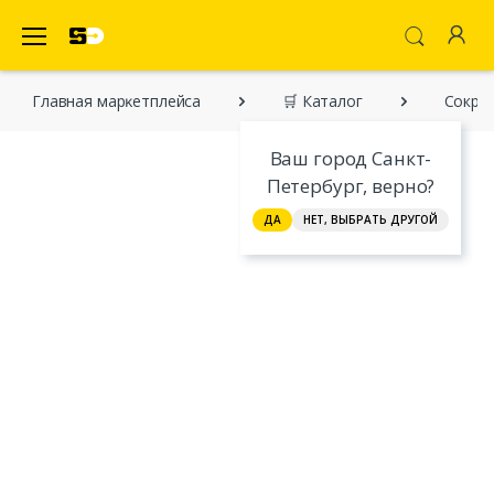
SecretDiscounter Маркетплейс
Главная марĸетплейса
🛒 Каталог
Сокра
Ваш город Санкт-
Петербург, верно?
ДА
НЕТ, ВЫБРАТЬ ДРУГОЙ