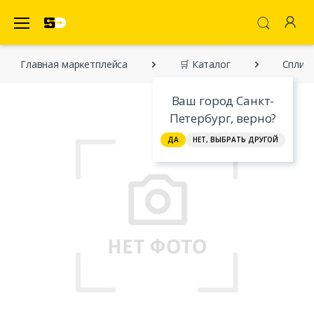
SecretDiscounter Маркетплейс
Главная марĸетплейса
🛒 Каталог
Сплит-
Ваш город Санкт-
Петербург, верно?
ДА
НЕТ, ВЫБРАТЬ ДРУГОЙ