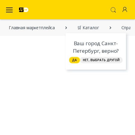
SecretDiscounter Маркетплейс
Главная марĸетплейса
🛒 Каталог
Справо
Ваш город Санкт-
Петербург, верно?
ДА
НЕТ, ВЫБРАТЬ ДРУГОЙ