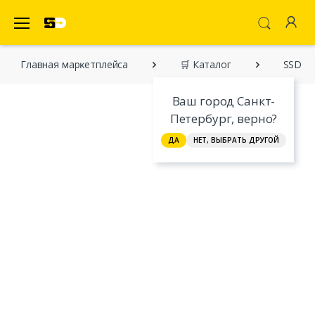
SecretDiscounter Маркетплейс
Главная марĸетплейса
🛒 Каталог
SSD на
Ваш город Санкт-
Петербург, верно?
ДА
НЕТ, ВЫБРАТЬ ДРУГОЙ