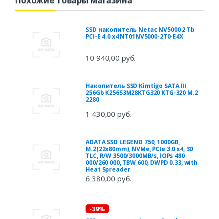
Похожие товары магазина
SSD накопитель Netac NV5000 2 Tb
PCI-E 4.0 х4 NT01NV5000-2T0-E4X
10 940,00 руб.
Накопитель SSD Kimtigo SATA III
256Gb K256S3M28KTG320 KTG-320 M.2
2280
1 430,00 руб.
ADATA SSD LEGEND 750, 1000GB,
M.2(22x80mm), NVMe, PCIe 3.0 x4, 3D
TLC, R/W 3500/3000MB/s, IOPs 480
000/260 000, TBW 600, DWPD 0.33, with
Heat Spreader
6 380,00 руб.
-39%