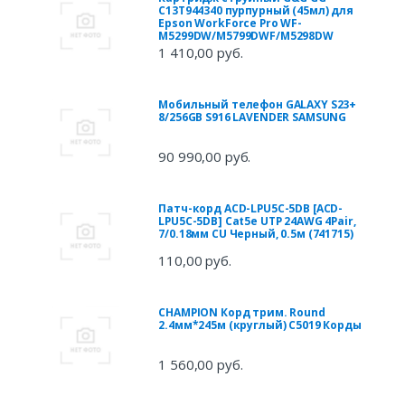
C13T944340 пурпурный (45мл) для
Epson WorkForce Pro WF-
M5299DW/M5799DWF/M5298DW
1 410,00 руб.
Мобильный телефон GALAXY S23+
8/256GB S916 LAVENDER SAMSUNG
90 990,00 руб.
Патч-корд ACD-LPU5C-5DB [ACD-
LPU5C-5DB] Cat5e UTP 24AWG 4Pair,
7/0.18мм CU Черный, 0.5м (741715)
110,00 руб.
CHAMPION Корд трим. Round
2.4мм*245м (круглый) C5019 Корды
1 560,00 руб.