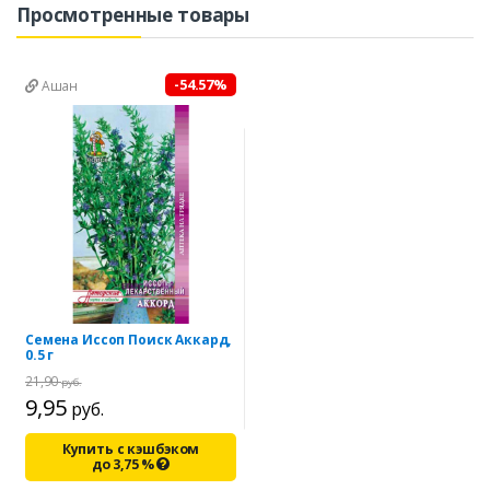
Просмотренные товары
-54.57%
Ашан
Семена Иссоп Поиск Аккард,
0.5 г
21,90
руб.
9,95
руб.
Купить с кэшбэком
до
3,75
%