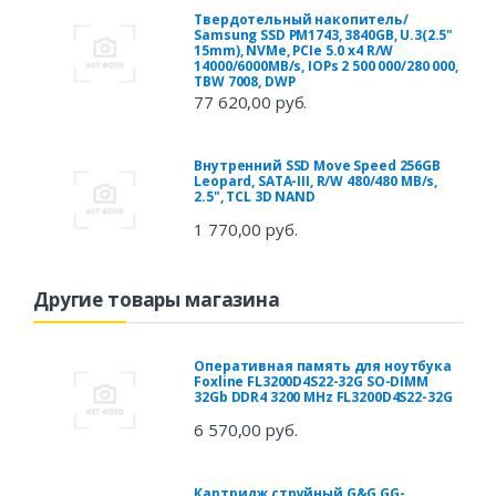
Твердотельный накопитель/
Samsung SSD PM1743, 3840GB, U.3(2.5"
15mm), NVMe, PCIe 5.0 x4 R/W
14000/6000MB/s, IOPs 2 500 000/280 000,
TBW 7008, DWP
77 620,00 руб.
Внутренний SSD Move Speed 256GB
Leopard, SATA-III, R/W 480/480 MB/s,
2.5", TCL 3D NAND
1 770,00 руб.
Другие товары магазина
Оперативная память для ноутбука
Foxline FL3200D4S22-32G SO-DIMM
32Gb DDR4 3200 MHz FL3200D4S22-32G
6 570,00 руб.
Картридж струйный G&G GG-