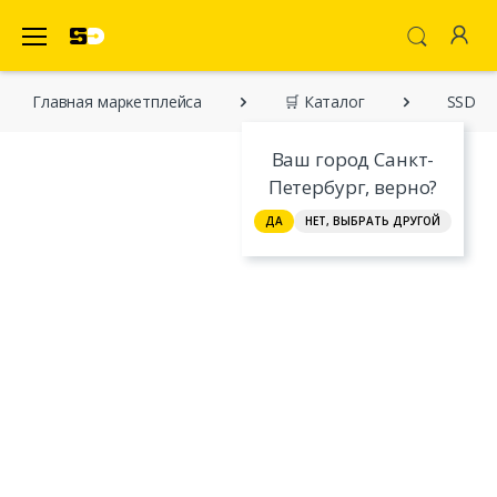
SecretDiscounter Маркетплейс
Главная марĸетплейса
🛒 Каталог
SSD на
Ваш город Санкт-
Петербург, верно?
ДА
НЕТ, ВЫБРАТЬ ДРУГОЙ