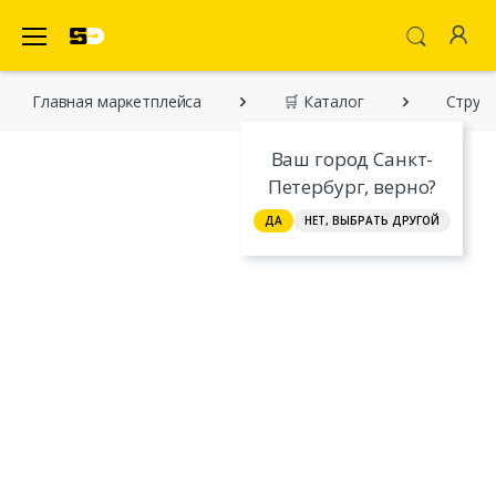
SecretDiscounter Маркетплейс
Главная марĸетплейса
🛒 Каталог
Струн
Ваш город Санкт-
Петербург, верно?
ДА
НЕТ, ВЫБРАТЬ ДРУГОЙ