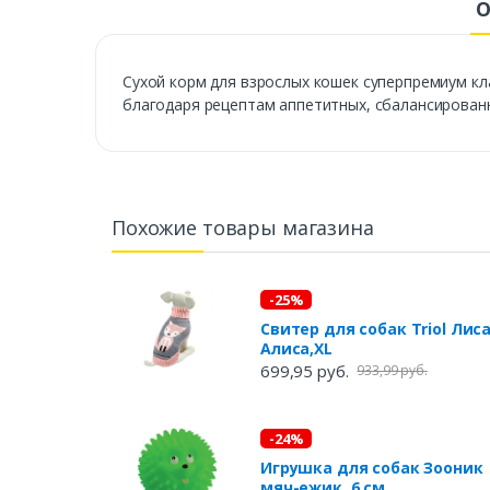
О
Сухой корм для взрослых кошек суперпремиум кла
благодаря рецептам аппетитных, сбалансирован
Похожие товары магазина
-25%
Свитер для собак Triol Лис
Алиса,XL
699,95 руб.
933,99 руб.
-24%
Игрушка для собак Зооник
мяч-ежик, 6 см