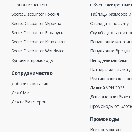
Отзывы клиентов
Обмен электронных 
SecretDiscounter Россия
Таблицы размеров и
SecretDiscounter Украина
Отследить посылку
SecretDiscounter Беларусь
Службы доставки по
SecretDiscounter Казахстан
Популярные магази
SecretDiscounter Worldwide
Популярные бренды
Купоны и промокоды
Выгодные кэшбэки
Патнерские ссылки д
Сотрудничество
Рейтинг кэшбэк-серв
Добавить магазин
Лучший VPN 2026
Для СМИ
Дешевые авиабилеты
Для вебмастеров
Промокоды от блог
Промокоды
Все промокоды