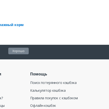
лажный корм
Хорошо
и
Помощь
Поиск потерянного кэшбэка
Калькулятор кэшбэка
к?
Правила покупок с кэшбэком
ицы
Офлайн-кэшбэк