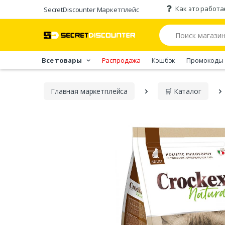
Как это работа
SecretDiscounter Маркетплейс
Все товары
Распродажа
Кэшбэк
Промокоды
Главная марĸетплейса
🛒 Каталог