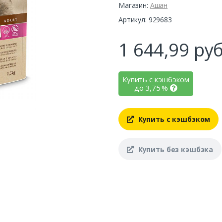
Магазин:
Ашан
Артикул: 929683
1 644,99
руб
Купить с кэшбэком
до
3,75
%
Купить с кэшбэком
Купить без кэшбэка