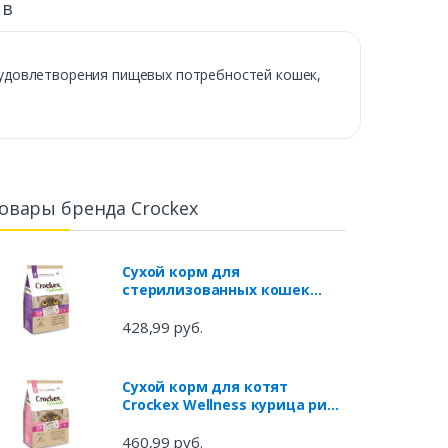
ыв
ью удовлетворения пищевых потребностей кошек,
овары бренда Crockex
Сухой корм для
стерилизованных кошек
Crockex Wellness курица рис,
300 г
428,99 руб.
Сухой корм для котят
Crockex Wellness курица рис,
300 г
460,99 руб.