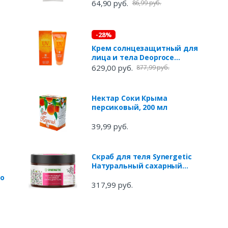
Фиеста Трубочка с томатом
64,90 руб.
86,99 руб.
и шпинатом, 450 г
-28%
Крем солнцезащитный для
лица и тела Deoproce
SPF42РA++, 100 г
629,00 руб.
877,99 руб.
Нектар Соки Крыма
персиковый, 200 мл
39,99 руб.
Скраб для теля Synergetic
Натуральный сахарный
увлажнение и
о
моделирование Гвоздика и
317,99 руб.
дикая клюква, 300 мл