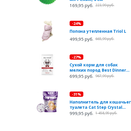
169,95 руб.
223,99 руб.
-24%
Попона утепленная Triol L
499,95 руб.
665,99 руб.
-27%
Сухой корм для собак
мелких пород Best Dinner
ягненок с томатами, 1,5 кг
699,95 руб.
967,99 руб.
-31%
Наполнитель для кошачьег
туалета Cat Step Crystal
Lavender силикагелевый
999,95 руб.
1 458,99 руб.