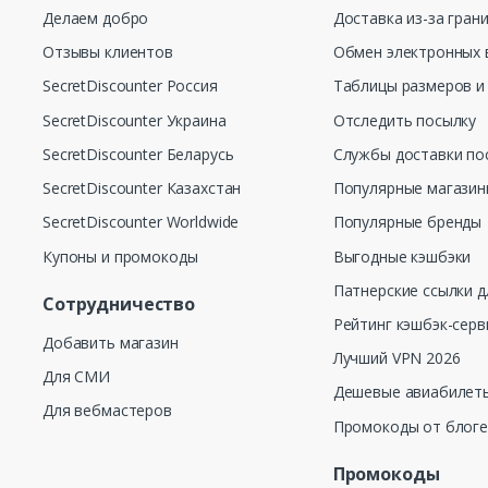
Делаем добро
Доставка из-за гран
Отзывы клиентов
Обмен электронных 
SecretDiscounter Россия
Таблицы размеров и
SecretDiscounter Украина
Отследить посылку
SecretDiscounter Беларусь
Службы доставки по
SecretDiscounter Казахстан
Популярные магази
SecretDiscounter Worldwide
Популярные бренды
Купоны и промокоды
Выгодные кэшбэки
Патнерские ссылки д
Сотрудничество
Рейтинг кэшбэк-серв
Добавить магазин
Лучший VPN 2026
Для СМИ
Дешевые авиабилеты
Для вебмастеров
Промокоды от блог
Промокоды