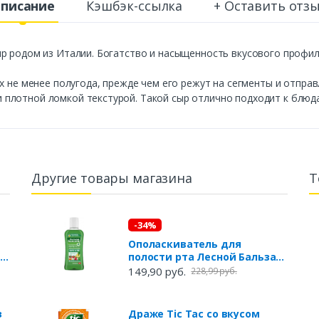
писание
Кэшбэк-ссылка
+ Оставить отз
р родом из Италии. Богатство и насыщенность вкусового профил
х не менее полугода, прежде чем его режут на сегменты и отпра
плотной ломкой текстурой. Такой сыр отлично подходит к блюда
Другие товары магазина
Т
-34%
Ополаскиватель для
полости рта Лесной Бальзам
форте, 400 мл
149,90 руб.
228,99 руб.
з
Драже Tic Tac со вкусом