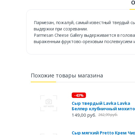
О
Пармезан, пожалуй, самый известный твердый сы
выдержки при созревании.
Parmesan Cheese Gallery выдерживается в голова
выраженным фруктово-ореховым послевкусием и 
Похожие товары магазина
-43%
Сыр твердый Lavka Lavka
Белпер клубничный мохито
45% БЗМЖ, 65 г
149,00 руб.
262,99 руб.
Сыр мягкий Pretto Крем Чи