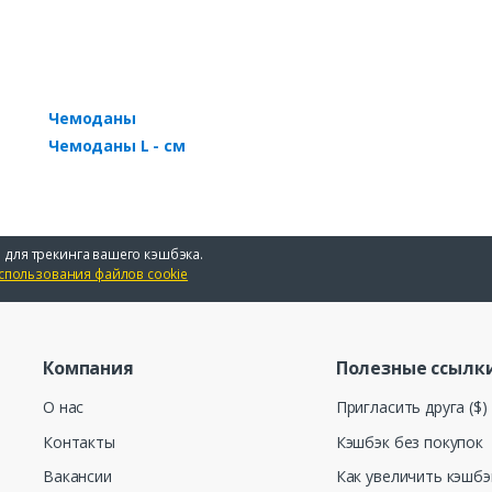
Чемоданы
Чемоданы L - см
 для трекинга вашего кэшбэка.
спользования файлов cookie
Компания
Полезные ссылк
О нас
Пригласить друга ($)
Контакты
Кэшбэк без покупок
Вакансии
Как увеличить кэшбэ