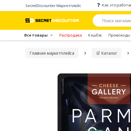
Как это работа
SecretDiscounter Маркетплейс
Все товары
Распродажа
Кэшбэк
Промокоды
Главная марĸетплейса
🛒 Каталог