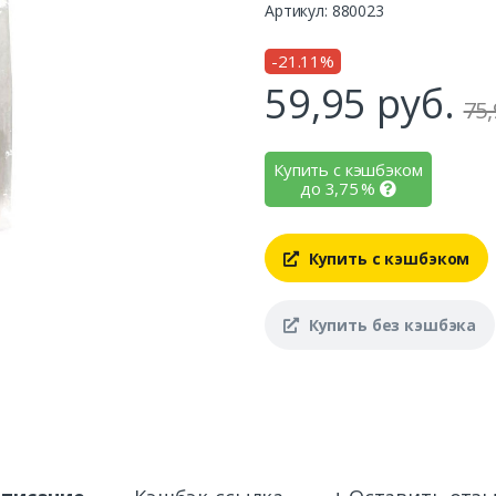
Артикул: 880023
-21.11%
59,95
руб.
75,
Купить с кэшбэком
до
3,75
%
Купить с кэшбэком
Купить без кэшбэка