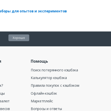
аборы для опытов и экспериментов
Хорошо
и
Помощь
Поиск потерянного кэшбэка
Калькулятор кэшбэка
к?
Правила покупок с кэшбэком
ицы
Офлайн-кэшбэк
валют
Маркетплейс
 весов
Вопросы и ответы