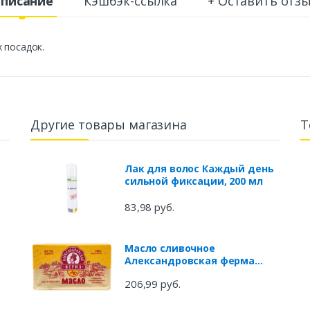
писание
Кэшбэк-ссылка
+ Оставить отз
 посадок.
Другие товары магазина
Т
Лак для волос Каждый день
сильной фиксации, 200 мл
83,98 руб.
Масло сливочное
Александровская ферма
Традиционное 82,5% БЗМЖ,
206,99 руб.
180 г