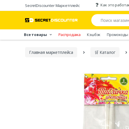
Как это работа
SecretDiscounter Маркетплейс
Все товары
Распродажа
Кэшбэк
Промокоды
Главная марĸетплейса
🛒 Каталог