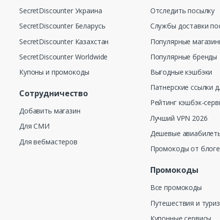
SecretDiscounter Украина
Отследить посылку
SecretDiscounter Беларусь
Службы доставки по
SecretDiscounter Казахстан
Популярные магази
SecretDiscounter Worldwide
Популярные бренды
Купоны и промокоды
Выгодные кэшбэки
Патнерские ссылки д
Сотрудничество
Рейтинг кэшбэк-серв
Добавить магазин
Лучший VPN 2026
Для СМИ
Дешевые авиабилеты
Для вебмастеров
Промокоды от блог
Промокоды
Все промокоды
Путешествия и тури
Купонные сервисы