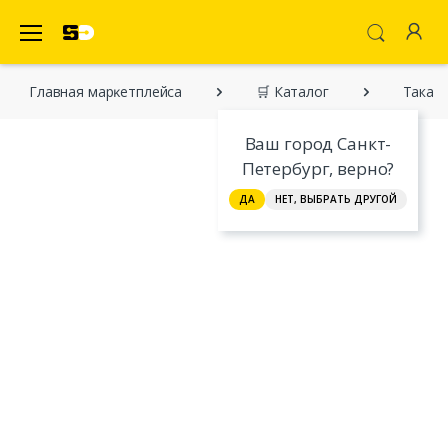
SecretDiscounter Маркетплейс
Главная марĸетплейса
🛒 Каталог
Такая 
Ваш город Санкт-
Петербург, верно?
ДА
НЕТ, ВЫБРАТЬ ДРУГОЙ