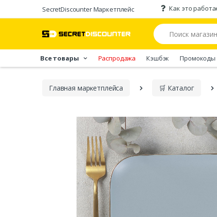
Как это работа
SecretDiscounter Маркетплейс
Все товары
Распродажа
Кэшбэк
Промокоды
Главная марĸетплейса
🛒 Каталог