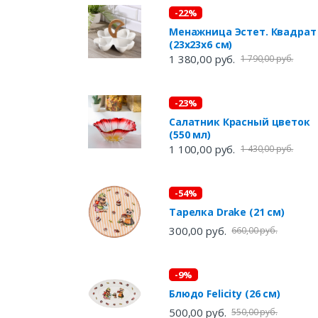
-22%
Менажница Эстет. Квадрат
(23х23х6 см)
1 380,00 руб.
1 790,00 руб.
-23%
Салатник Красный цветок
(550 мл)
1 100,00 руб.
1 430,00 руб.
-54%
Тарелка Drake (21 см)
300,00 руб.
660,00 руб.
-9%
Блюдо Felicity (26 см)
500,00 руб.
550,00 руб.