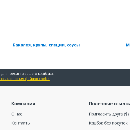
Бакалея, крупы, специи, соусы
М
 для трекинга вашего кэшбэка.
спользования файлов cookie
Компания
Полезные ссылк
О нас
Пригласить друга ($)
Контакты
Кэшбэк без покупок