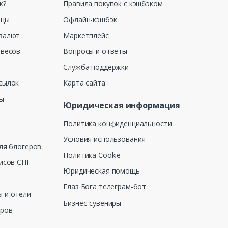
к?
Правила покупок с кэшбэком
ицы
Офлайн-кэшбэк
валют
Маркетплейс
 весов
Вопросы и ответы
Служба поддержки
сылок
Карта сайта
ны
Юридическая информация
Политика конфиденциальности
Условия использования
ля блогеров
Политика Cookie
исов СНГ
Юридическая помощь
Глаз Бога телеграм-бот
 и отели
Бизнес-сувениры
еров