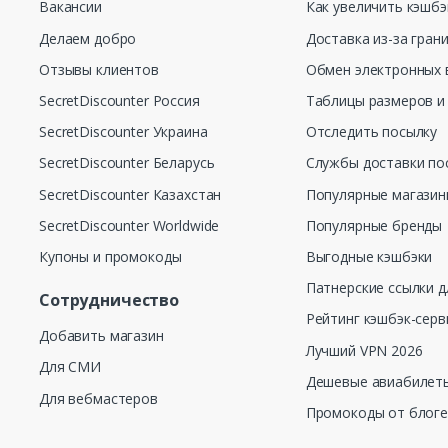
Вакансии
Как увеличить кэшбэ
Делаем добро
Доставка из-за гран
Отзывы клиентов
Обмен электронных 
SecretDiscounter Россия
Таблицы размеров и
SecretDiscounter Украина
Отследить посылку
SecretDiscounter Беларусь
Службы доставки по
SecretDiscounter Казахстан
Популярные магази
SecretDiscounter Worldwide
Популярные бренды
Купоны и промокоды
Выгодные кэшбэки
Патнерские ссылки д
Сотрудничество
Рейтинг кэшбэк-серв
Добавить магазин
Лучший VPN 2026
Для СМИ
Дешевые авиабилеты
Для вебмастеров
Промокоды от блог