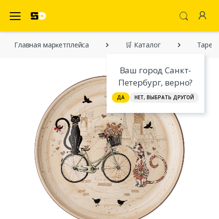
SecretDiscounter Маркетплейс
Главная марĸетплейса
🛒 Каталог
Тарелк
Ваш город Санкт-
Петербург, верно?
ДА
НЕТ, ВЫБРАТЬ ДРУГОЙ