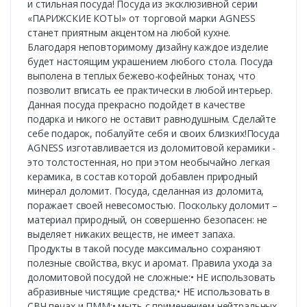
и стильная посуда! Посуда из эксклюзивной серии
«ПАРИЖСКИЕ КОТЫ» от торговой марки AGNESS
станет приятным акцентом на любой кухне.
Благодаря неповторимому дизайну каждое изделие
будет настоящим украшением любого стола. Посуда
выполена в теплых бежево-кофейных тонах, что
позволит вписать ее практически в любой интерьер.
Данная посуда прекрасно подойдет в качестве
подарка и никого не оставит равнодушным. Сделайте
себе подарок, побалуйте себя и своих близких!Посуда
AGNESS изготавливается из доломитовой керамики -
это толстостенная, но при этом необычайно легкая
керамика, в состав которой добавлен природный
минерал доломит. Посуда, сделанная из доломита,
поражает своей невесомостью. Поскольку доломит –
материал природный, он совершенно безопасен: не
выделяет никаких веществ, не имеет запаха.
Продукты в такой посуде максимально сохраняют
полезные свойства, вкус и аромат. Правила ухода за
доломитовой посудой не сложные:• НЕ использовать
абразивные чистящие средства;• НЕ использовать в
СВЧ печах и ПММ;• мыть с применением нейтральных