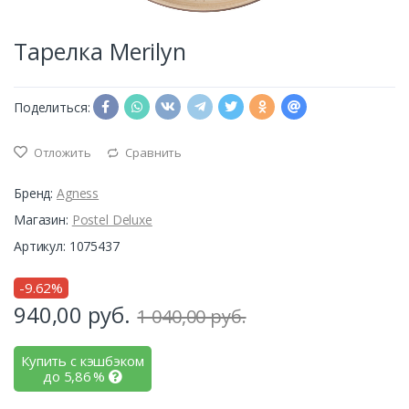
Тарелка Merilyn
Поделиться:
Отложить
Сравнить
Бренд:
Agness
Магазин:
Postel Deluxe
Артикул: 1075437
-9.62%
940,00
руб.
1 040,00 руб.
Купить с кэшбэком
до
5,86
%