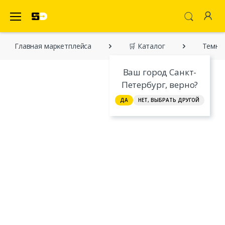
SecretDiscounter Маркетплейс
Главная марĸетплейса
🛒 Каталог
Темны
Ваш город Санкт-
Петербург, верно?
ДА
НЕТ, ВЫБРАТЬ ДРУГОЙ