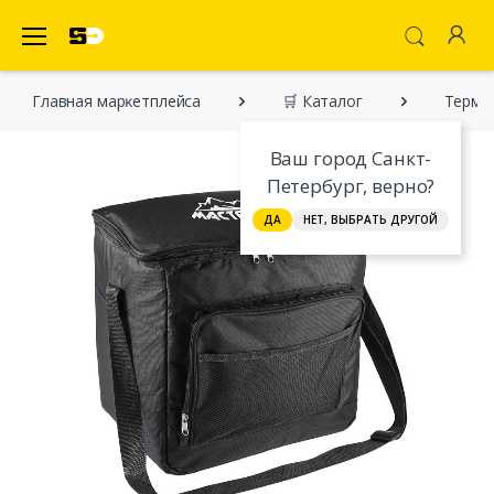
SecretDiscounter Маркетплейс
Главная марĸетплейса
🛒 Каталог
Термос
Ваш город Санкт-
Петербург, верно?
ДА
НЕТ, ВЫБРАТЬ ДРУГОЙ