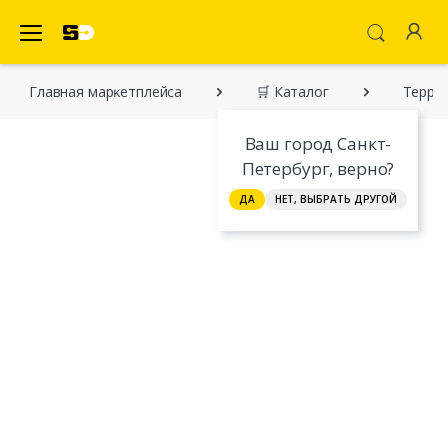
SecretDiscounter Маркетплейс
Главная марĸетплейса
🛒 Каталог
Террит
Ваш город Санкт-
Петербург, верно?
ДА
НЕТ, ВЫБРАТЬ ДРУГОЙ