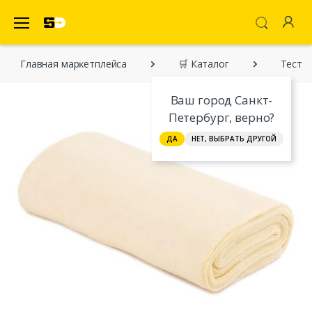
SecretDiscounter Маркетплейс
Главная марĸетплейса
🛒 Каталог
Тесто 
Ваш город Санкт-
Петербург, верно?
ДА
НЕТ, ВЫБРАТЬ ДРУГОЙ