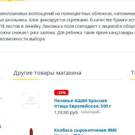
азноплановых воплощений на полноцветных обложках, напоминаю
х школьника. Блок фиксируется скрепками. В качестве бумаги и
18 листов в линейку. Линовка и поля совпадают с лицевой и обо
ложки снижает риск залома. Для ребенка такие яркие канцтовар
з возможности выбора.
Другие товары магазина
Т
-23%
0
Печенье АШАН Красная
птица Европейское, 500 г
129,90 руб.
169,99 руб.
6
Колбаса сырокопченая ЯМК