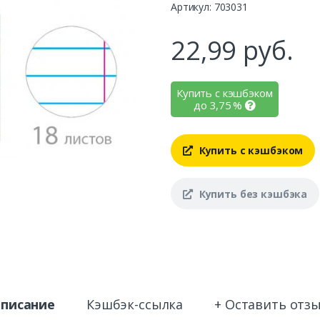
Артикул: 703031
22,99
руб.
Купить с кэшбэком
до
3,75
%
Купить с кэшбэком
Купить без кэшбэка
писание
Кэшбэк-ссылка
+ Оставить отз