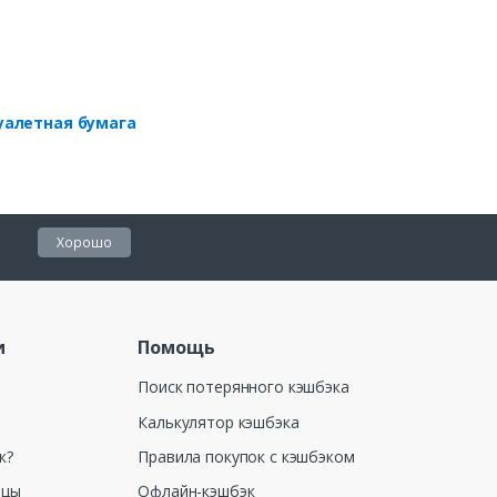
уалетная бумага
Хорошо
и
Помощь
Поиск потерянного кэшбэка
Калькулятор кэшбэка
к?
Правила покупок с кэшбэком
ицы
Офлайн-кэшбэк