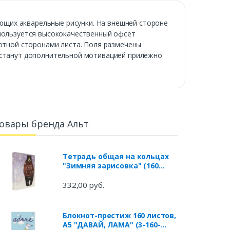
щих акварельные рисунки. На внешней стороне
спользуется высококачественный офсет
ротной сторонами листа. Поля размечены
ы станут дополнительной мотивацией прилежно
овары бренда Альт
Тетрадь общая на кольцах
"Зимняя зарисовка" (160
листов, А5, клетка) (7-160-
081/84)
332,00 руб.
Блокнот-престиж 160 листов,
А5 "ДАВАЙ, ЛАМА" (3-160-