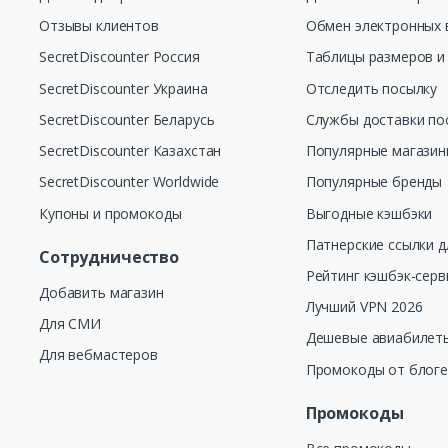
Отзывы клиентов
Обмен электронных 
SecretDiscounter Россия
Таблицы размеров и
SecretDiscounter Украина
Отследить посылку
SecretDiscounter Беларусь
Службы доставки по
SecretDiscounter Казахстан
Популярные магази
SecretDiscounter Worldwide
Популярные бренды
Купоны и промокоды
Выгодные кэшбэки
Патнерские ссылки д
Сотрудничество
Рейтинг кэшбэк-серв
Добавить магазин
Лучший VPN 2026
Для СМИ
Дешевые авиабилеты
Для вебмастеров
Промокоды от блог
Промокоды