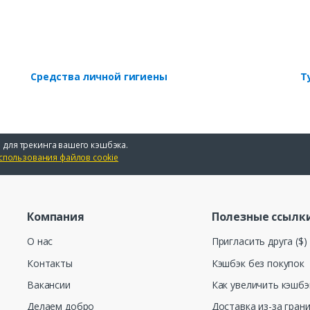
Средства личной гигиены
Т
 для трекинга вашего кэшбэка.
спользования файлов cookie
Компания
Полезные ссылк
О нас
Пригласить друга ($)
Контакты
Кэшбэк без покупок
Вакансии
Как увеличить кэшбэ
Делаем добро
Доставка из-за гран