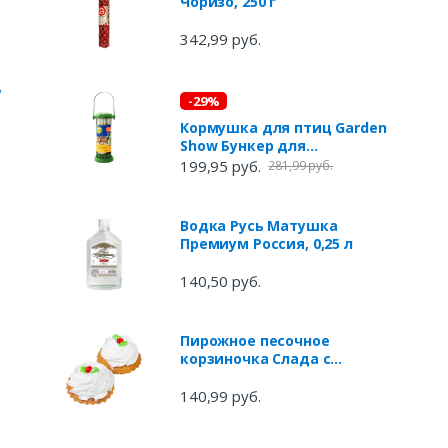
Чоризо, 250 г
342,99 руб.
,
-29%
Кормушка для птиц Garden
Show Бункер для
крупнозернового корма
199,95 руб.
281,99 руб.
Водка Русь Матушка
Премиум Россия, 0,25 л
140,50 руб.
Пирожное песочное
корзиночка Слада с
белковым кремом, 300 г
140,99 руб.