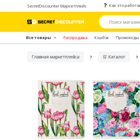
Как это работа
SecretDiscounter Маркетплейс
Все товары
Распродажа
Кэшбэк
Промокоды
Главная марĸетплейса
🛒 Каталог