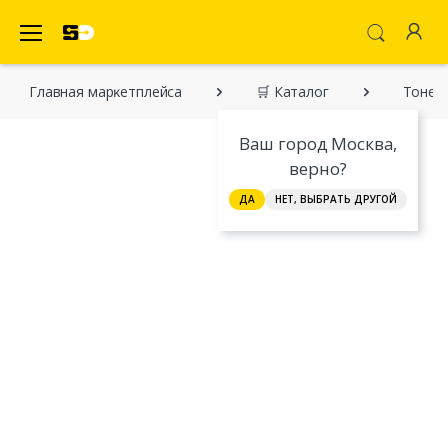
SecretDiscounter Маркетплейс
Главная марĸетплейса
🛒 Каталог
Тонер 
Ваш город Москва,
верно?
ДА
НЕТ, ВЫБРАТЬ ДРУГОЙ