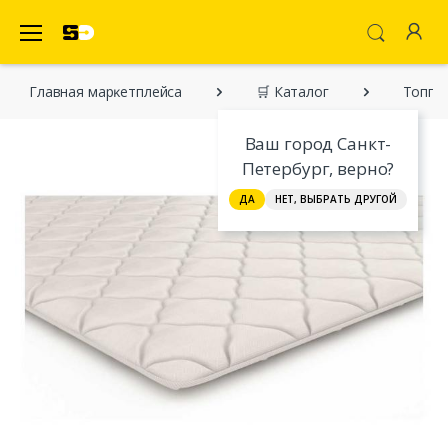
SecretDiscounter Маркетплейс
Главная марĸетплейса
🛒 Каталог
Топпер
Ваш город Санкт-
Петербург, верно?
ДА
НЕТ, ВЫБРАТЬ ДРУГОЙ