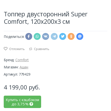
Топпер двусторонний Super
Comfort, 120х200х3 см
Поделиться:
Отложить
Сравнить
Бренд:
Comfort
Магазин:
Ашан
Артикул: 779429
4 199,00
руб.
Купить с кэшбэком
до
3,75
%