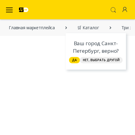
SecretDiscounter Маркетплейс
Главная марĸетплейса
🛒 Каталог
Три зе
Ваш город Санкт-
Петербург, верно?
ДА
НЕТ, ВЫБРАТЬ ДРУГОЙ