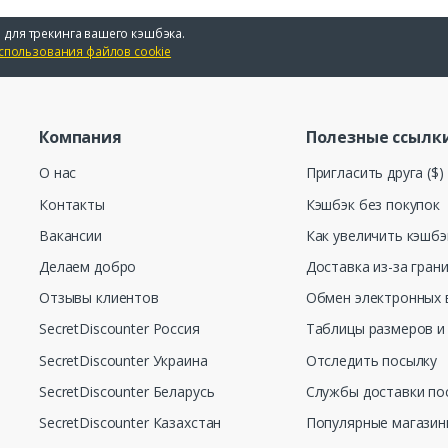
 для трекинга вашего кэшбэка.
спользования файлов cookie
Компания
Полезные ссылк
О нас
Пригласить друга ($)
Контакты
Кэшбэк без покупок
Вакансии
Как увеличить кэшбэ
Делаем добро
Доставка из-за гран
Отзывы клиентов
Обмен электронных 
SecretDiscounter Россия
Таблицы размеров и
SecretDiscounter Украина
Отследить посылку
SecretDiscounter Беларусь
Службы доставки по
SecretDiscounter Казахстан
Популярные магази