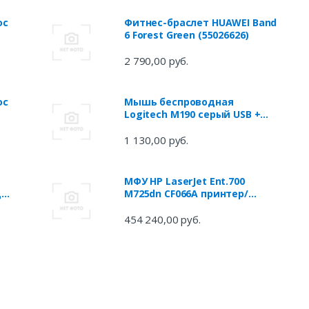
ос
Фитнес-браслет HUAWEI Band
6 Forest Green (55026626)
2 790,00 руб.
ос
Мышь беспроводная
Logitech M190 серый USB +
радиоканал 910-005906
1 130,00 руб.
МФУ HP LaserJet Ent.700
ды
M725dn CF066A принтер/
сканер/копир/эл.почта, A3,
41стр/мин, дуплекс, 1Гб, HDD
454 240,00 руб.
320Гб,USB,LAN