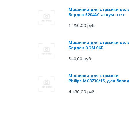
Машинка для стрижки вол
Бердск 5204АС аккум.-сет.
1 250,00 руб.
Машинка для стрижки вол
Бердск В.ЭМ.06Б
840,00 руб.
Машинка для стрижки
Philips MG3730/15, для боро
и усов,
самозатачивающиеся
4 430,00 руб.
лезвия, набор насадок,
чёрный