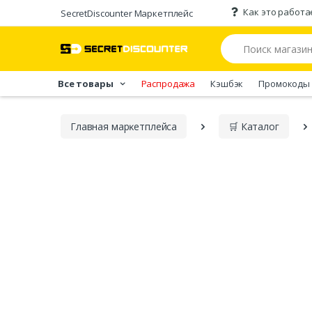
Как это работа
SecretDiscounter Маркетплейс
Все товары
Распродажа
Кэшбэк
Промокоды
Главная марĸетплейса
🛒 Каталог