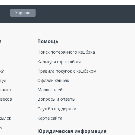
Хорошо
и
Помощь
Поиск потерянного кэшбэка
Калькулятор кэшбэка
к?
Правила покупок с кэшбэком
ицы
Офлайн-кэшбэк
валют
Маркетплейс
 весов
Вопросы и ответы
Служба поддержки
сылок
Карта сайта
ны
Юридическая информация