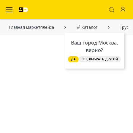
SecretDiscounter Маркетплейс
Главная марĸетплейса
🛒 Каталог
Трусы
Ваш город Москва,
верно?
ДА
НЕТ, ВЫБРАТЬ ДРУГОЙ