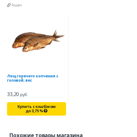
Ашан
Лещ горячего копчения с
головой, вес
33,20
руб.
Купить с кэшбэком
до
3,75
%
Похожие товары магазина