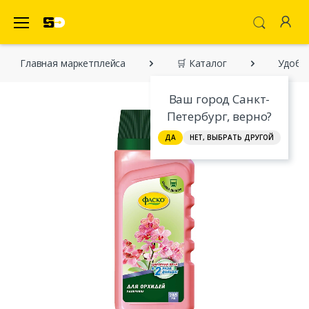
SecretDiscounter Маркетплейс
Главная марĸетплейса
🛒 Каталог
Удобре
Ваш город Санкт-
Петербург, верно?
ДА
НЕТ, ВЫБРАТЬ ДРУГОЙ