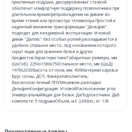
приспинные подушки, декорированные стежкой
обеспечат комфортную поддержку позвоночника при
длительном времяпрепровождении на диване во
время чтения или просмотра телевизора.Простой и
надежный механизм трансформации "Дельфин"
подходит для ежедневной эксплуатации. Угловой
диван "Даллас" без особых усилий раскладывается в
удобное спальное место, под основанием которого
скрыт ящик для хранения белья и других
предметов.Характеристики:Габаритные размеры, мм
(ШхГхВ): 2250х1580х750Спальное место, мм (ШхД):
1470х2030Высота от пола, мм: 450Материал каркаса:
Брус сосны, ДСП, ФанераНаполнитель:
Высокоэластичный ППУМеханизм раскладки:
ДельфинКонфигурация: УгловойРасположение угла:
УниверсальныйЯщик для белья: ДаПодлокотники: ДаВ
комплекте: 5 подушкиОбъем, м3: 2,66Вес, кг: 130
Просмотренные товары