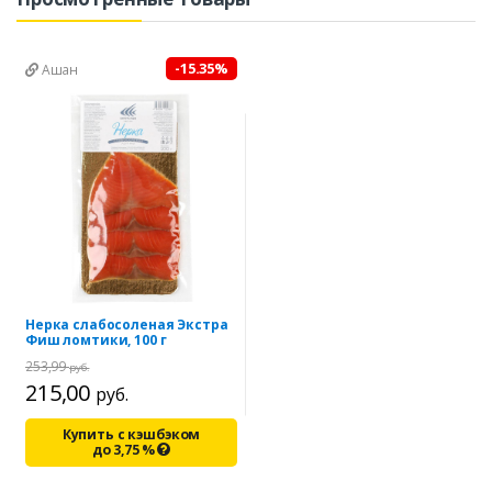
-15.35%
Ашан
Нерка слабосоленая Экстра
Фиш ломтики, 100 г
253,99
руб.
215,00
руб.
Купить с кэшбэком
до
3,75
%