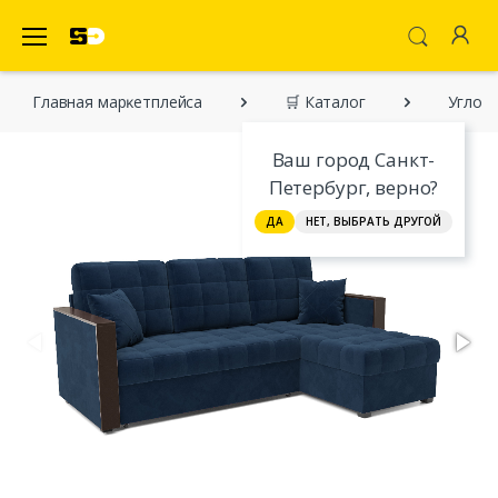
SecretDiscounter Маркетплейс
Главная марĸетплейса
🛒 Каталог
Углово
Ваш город Санкт-
Петербург, верно?
ДА
НЕТ, ВЫБРАТЬ ДРУГОЙ