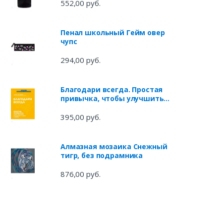
7,5х20,5х7,5 см. (53798)
552,00 руб.
Пенал школьный Гейм овер
чупс
294,00 руб.
Благодари всегда. Простая
привычка, чтобы улучшить
отношения с собой и миром
395,00 руб.
Алмазная мозаика Снежный
тигр, без подрамника
876,00 руб.