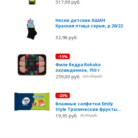
517,99 руб.
Носки детские АШАН
Красная птица серые, р.20/22
32,98 руб.
-19%
Филе бедра Rokoko
охлажденное, 750 г
259,00 руб.
321,99 руб.
-23%
Влажные салфетки Emily
Style Тропические фрукты
универсальные, 15 шт
19,95 руб.
25,99 руб.