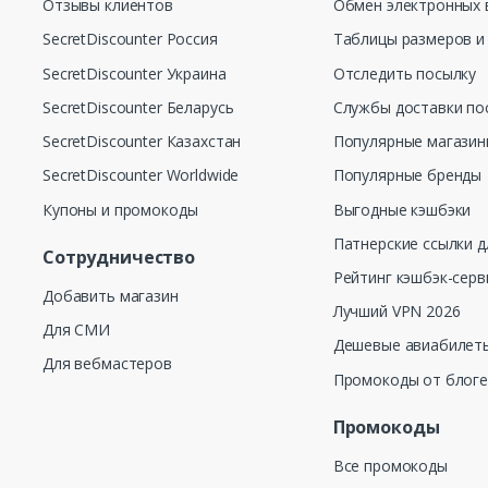
Отзывы клиентов
Обмен электронных 
SecretDiscounter Россия
Таблицы размеров и
SecretDiscounter Украина
Отследить посылку
SecretDiscounter Беларусь
Службы доставки по
SecretDiscounter Казахстан
Популярные магази
SecretDiscounter Worldwide
Популярные бренды
Купоны и промокоды
Выгодные кэшбэки
Патнерские ссылки д
Сотрудничество
Рейтинг кэшбэк-серв
Добавить магазин
Лучший VPN 2026
Для СМИ
Дешевые авиабилеты
Для вебмастеров
Промокоды от блог
Промокоды
Все промокоды