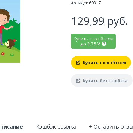
Артикул: 69317
129,99
руб.
Купить с кэшбэком
до
3,75
%
Купить с кэшбэком
Купить без кэшбэка
писание
Кэшбэк-ссылка
+ Оставить отз