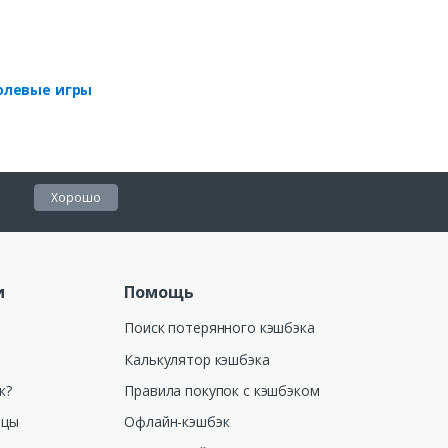
олевые игры
Хорошо
и
Помощь
Поиск потерянного кэшбэка
Калькулятор кэшбэка
к?
Правила покупок с кэшбэком
ицы
Офлайн-кэшбэк