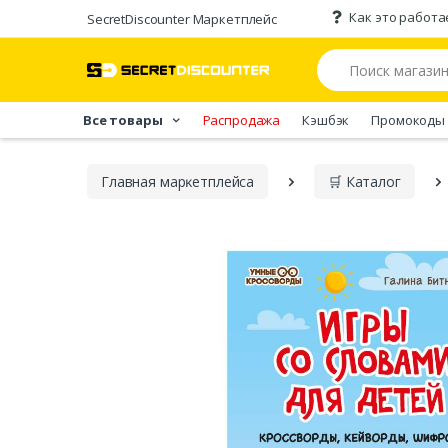
Как это работа
SecretDiscounter Маркетплейс
Все товары
Распродажа
Кэшбэк
Промокоды
Главная марĸетплейса
🛒 Каталог