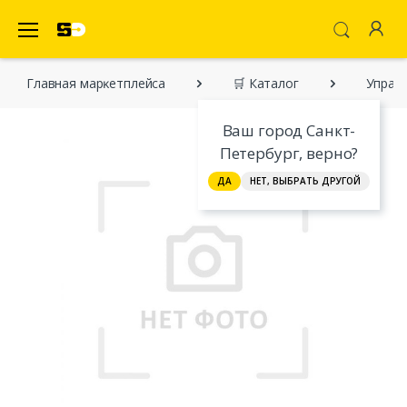
SecretDiscounter Маркетплейс
Главная марĸетплейса
🛒 Каталог
Управл
Ваш город Санкт-
Петербург, верно?
ДА
НЕТ, ВЫБРАТЬ ДРУГОЙ