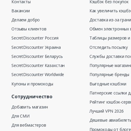
Контакты
Кэшбэк без покупок
Вакансии
Как увеличить кэшбэ
Делаем добро
Доставка из-за гран
Отзывы клиентов
Обмен электронных 
SecretDiscounter Россия
Таблицы размеров и
SecretDiscounter Украина
Отследить посылку
SecretDiscounter Беларусь
Службы доставки по
SecretDiscounter Казахстан
Популярные магази
SecretDiscounter Worldwide
Популярные бренды
Купоны и промокоды
Выгодные кэшбэки
Патнерские ссылки д
Сотрудничество
Рейтинг кэшбэк-серв
Добавить магазин
Лучший VPN 2026
Для СМИ
Дешевые авиабилеты
Для вебмастеров
Промокоды от блог