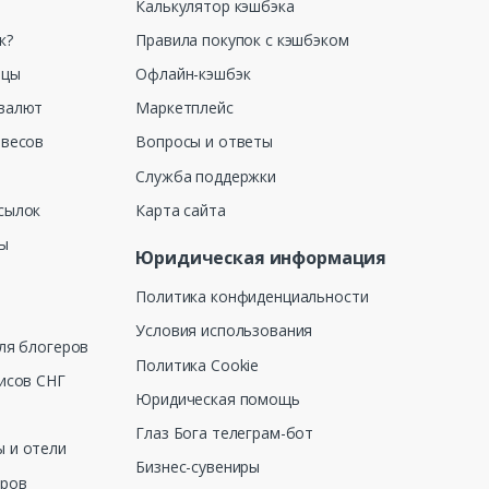
Калькулятор кэшбэка
к?
Правила покупок с кэшбэком
ицы
Офлайн-кэшбэк
валют
Маркетплейс
 весов
Вопросы и ответы
Служба поддержки
сылок
Карта сайта
ны
Юридическая информация
Политика конфиденциальности
Условия использования
ля блогеров
Политика Cookie
исов СНГ
Юридическая помощь
Глаз Бога телеграм-бот
 и отели
Бизнес-сувениры
еров