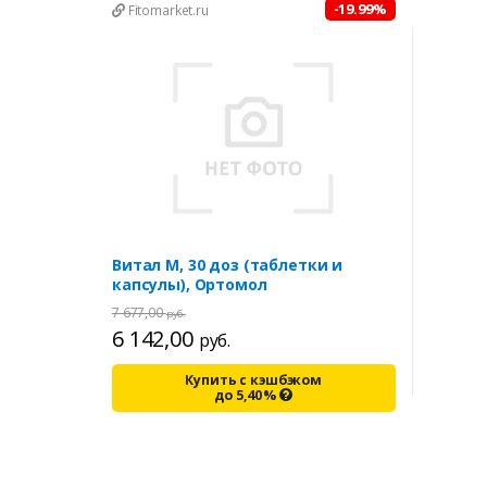
-19.99%
Fitomarket.ru
Витал М, 30 доз (таблетки и
капсулы), Ортомол
7 677,00
руб.
6 142,00
руб.
Купить с кэшбэком
до
5,40
%