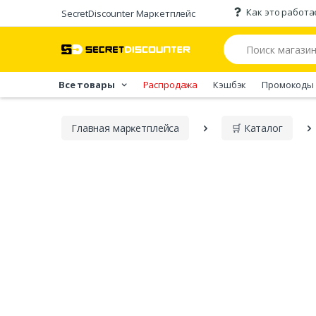
Как это работа
SecretDiscounter Маркетплейс
Все товары
Распродажа
Кэшбэк
Промокоды
Главная марĸетплейса
🛒 Каталог