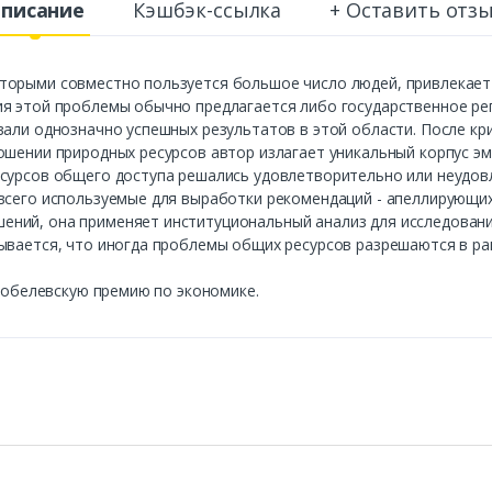
писание
Кэшбэк-ссылка
+ Оставить отз
торыми совместно пользуется большое число людей, привлекает
я этой проблемы обычно предлагается либо государственное рег
вали однозначно успешных результатов в этой области. После к
ошении природных ресурсов автор излагает уникальный корпус эм
есурсов общего доступа решались удовлетворительно или неудов
всего используемые для выработки рекомендаций - апеллирующих л
ий, она применяет институциональный анализ для исследования 
зывается, что иногда проблемы общих ресурсов разрешаются в р
 Нобелевскую премию по экономике.