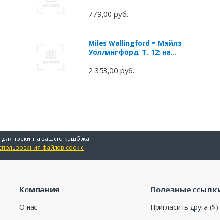
779,00 руб.
Miles Wallingford = Майлз
Уоллингфорд. Т. 12: на
англ.яз
2 353,00 руб.
 для трекинга вашего кэшбэка.
спользования файлов cookie
Компания
Полезные ссылк
О нас
Пригласить друга ($)