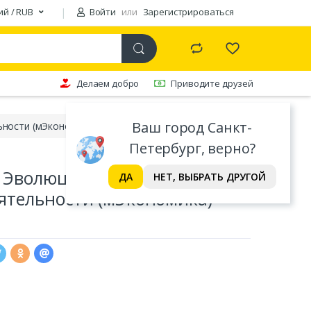
ий / RUB
Войти
или
Зарегистрироваться
Делаем добро
Приводите друзей
Ваш город Санкт-
ьности (мЭкономика) Остром
Петербург, верно?
 Эволюция институтов
ДА
НЕТ, ВЫБРАТЬ ДРУГОЙ
ятельности (мЭкономика)