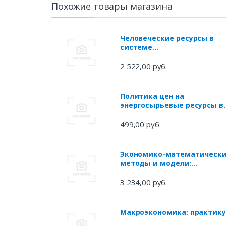
Похожие товары магазина
Человеческие ресурсы в
системе
социоэкономических
уравнений: учеб. пособие
2 522,00 руб.
Политика цен на
энергосырьевые ресурсы в
современной России
499,00 руб.
Экономико-математическ
методы и модели:
компьютерное
моделирование: Учебное
3 234,00 руб.
пособие - 3-e изд. перераб.
доп. (Гриф)
Макроэкономика: практик