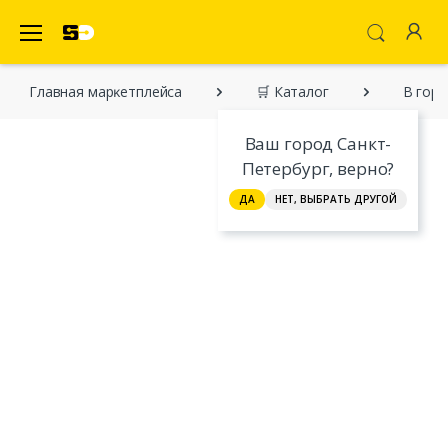
SecretDiscounter Маркетплейс
Главная марĸетплейса
🛒 Каталог
В горо
Ваш город Санкт-
Петербург, верно?
ДА
НЕТ, ВЫБРАТЬ ДРУГОЙ