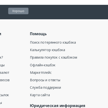
Хорошо
и
Помощь
Поиск потерянного кэшбэка
Калькулятор кэшбэка
к?
Правила покупок с кэшбэком
ицы
Офлайн-кэшбэк
валют
Маркетплейс
 весов
Вопросы и ответы
Служба поддержки
сылок
Карта сайта
ны
Юридическая информация