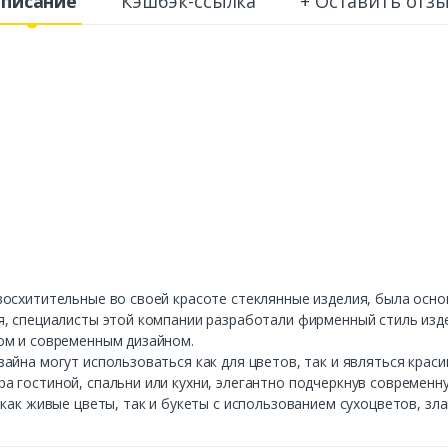
писание
Кэшбэк-ссылка
+ Оставить отз
осхитительные во своей красоте стеклянные изделия, была основ
, специалисты этой компании разработали фирменный стиль изде
ом и современным дизайном.
айна могут использоваться как для цветов, так и являться крас
 гостиной, спальни или кухни, элегантно подчеркнув современн
как живые цветы, так и букеты с использованием сухоцветов, зл