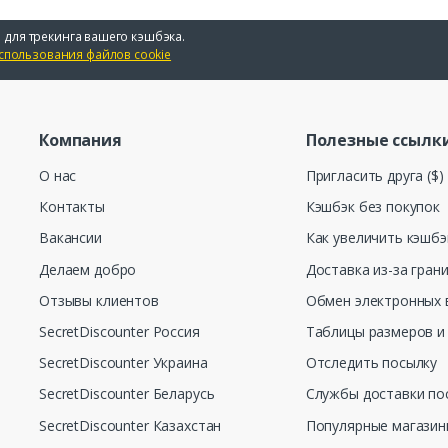
 для трекинга вашего кэшбэка.
спользования файлов cookie
Компания
Полезные ссылк
О нас
Пригласить друга ($)
Контакты
Кэшбэк без покупок
Вакансии
Как увеличить кэшбэ
Делаем добро
Доставка из-за гран
Отзывы клиентов
Обмен электронных 
SecretDiscounter Россия
Таблицы размеров и
SecretDiscounter Украина
Отследить посылку
SecretDiscounter Беларусь
Службы доставки по
SecretDiscounter Казахстан
Популярные магази