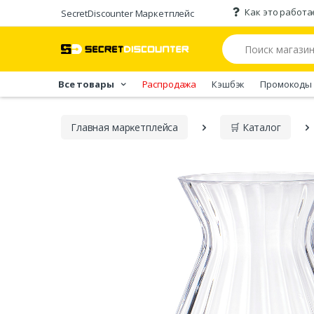
Как это работа
SecretDiscounter Маркетплейс
Все товары
Распродажа
Кэшбэк
Промокоды
Главная марĸетплейса
🛒 Каталог