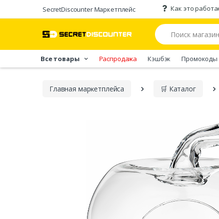
Как это работа
SecretDiscounter Маркетплейс
Все товары
Распродажа
Кэшбэк
Промокоды
Главная марĸетплейса
🛒 Каталог