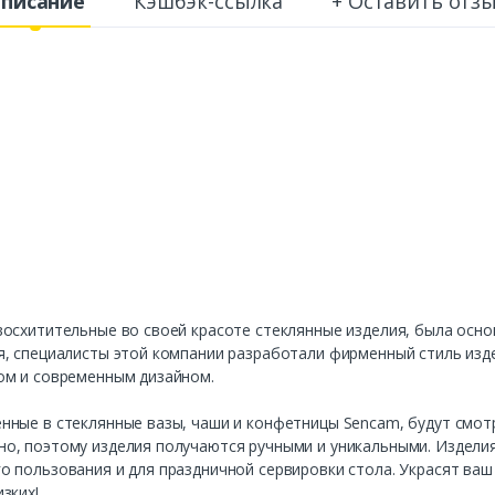
писание
Кэшбэк-ссылка
+ Оставить отз
осхитительные во своей красоте стеклянные изделия, была основ
, специалисты этой компании разработали фирменный стиль изде
ом и современным дизайном.
ные в стеклянные вазы, чаши и конфетницы Sencam, будут смотр
о, поэтому изделия получаются ручными и уникальными. Издели
 пользования и для праздничной сервировки стола. Украсят ваш
зких!