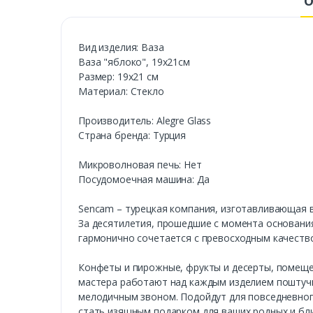
О
Вид изделия: Ваза
Ваза "яблоко", 19х21см
Размер: 19х21 см
Материал: Стекло
Производитель: Alegre Glass
Страна бренда: Турция
Микроволновая печь: Нет
Посудомоечная машина: Да
Sencam – турецкая компания, изготавливающая в
За десятилетия, прошедшие с момента основания
гармонично сочетается с превосходным качеств
Конфеты и пирожные, фрукты и десерты, помещен
мастера работают над каждым изделием поштучн
мелодичным звоном. Подойдут для повседневного
стать изящным подарком для ваших родных и бли