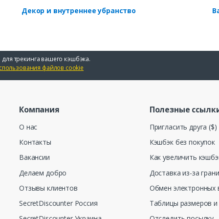
Декор и внутреннее убранство
В
 для трекинга вашего кэшбэка.
спользования файлов cookie
Компания
Полезные ссылк
О нас
Пригласить друга ($)
Контакты
Кэшбэк без покупок
Вакансии
Как увеличить кэшбэ
Делаем добро
Доставка из-за гран
Отзывы клиентов
Обмен электронных 
SecretDiscounter Россия
Таблицы размеров и
SecretDiscounter Украина
Отследить посылку