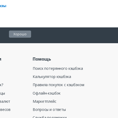
азы
Хорошо
и
Помощь
Поиск потерянного кэшбэка
Калькулятор кэшбэка
к?
Правила покупок с кэшбэком
ицы
Офлайн-кэшбэк
валют
Маркетплейс
 весов
Вопросы и ответы
Служба поддержки