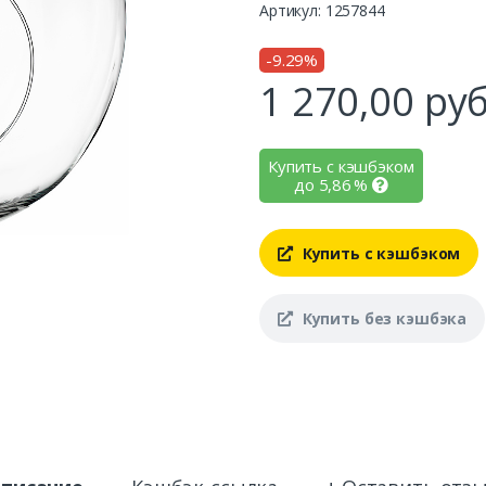
Артикул: 1257844
-9.29%
1 270,00
руб
Купить с кэшбэком
до
5,86
%
Купить с кэшбэком
Купить без кэшбэка