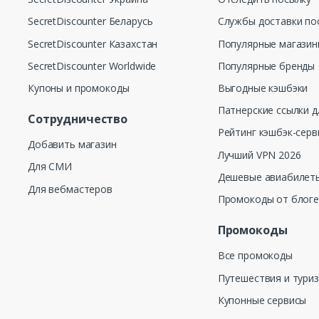
SecretDiscounter Беларусь
Службы доставки по
SecretDiscounter Казахстан
Популярные магази
SecretDiscounter Worldwide
Популярные бренды
Купоны и промокоды
Выгодные кэшбэки
Патнерские ссылки д
Сотрудничество
Рейтинг кэшбэк-серв
Добавить магазин
Лучший VPN 2026
Для СМИ
Дешевые авиабилеты
Для вебмастеров
Промокоды от блог
Промокоды
Все промокоды
Путешествия и тури
Купонные сервисы