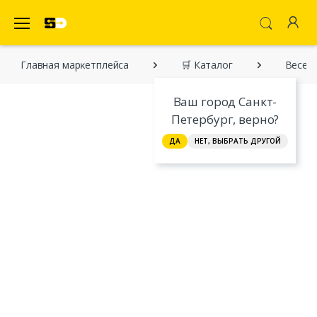
SecretDiscounter Маркетплейс
Главная марĸетплейса
🛒 Каталог
Веселы
Ваш город Санкт-
Петербург, верно?
ДА
НЕТ, ВЫБРАТЬ ДРУГОЙ