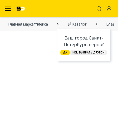
SecretDiscounter Маркетплейс
Главная марĸетплейса
🛒 Каталог
Владим
Ваш город Санкт-
Петербург, верно?
ДА
НЕТ, ВЫБРАТЬ ДРУГОЙ