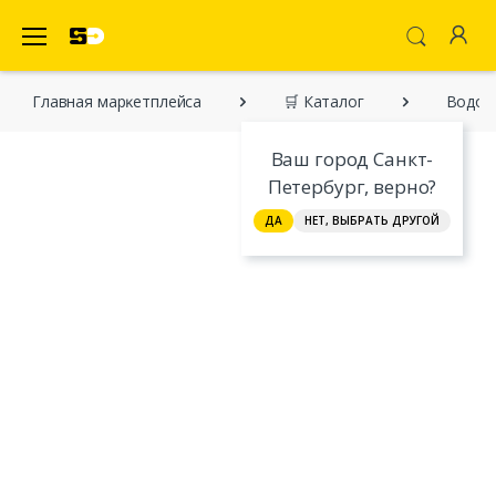
SecretDiscounter Маркетплейс
Главная марĸетплейса
🛒 Каталог
Водол
Ваш город Санкт-
Петербург, верно?
ДА
НЕТ, ВЫБРАТЬ ДРУГОЙ