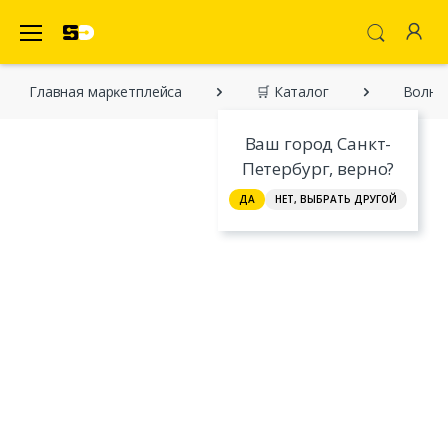
SecretDiscounter Маркетплейс
Главная марĸетплейса
🛒 Каталог
Волно
Ваш город Санкт-
Петербург, верно?
ДА
НЕТ, ВЫБРАТЬ ДРУГОЙ