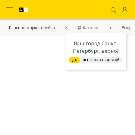
SecretDiscounter Маркетплейс
Главная марĸетплейса
🛒 Каталог
Вопро
Ваш город Санкт-
Петербург, верно?
ДА
НЕТ, ВЫБРАТЬ ДРУГОЙ