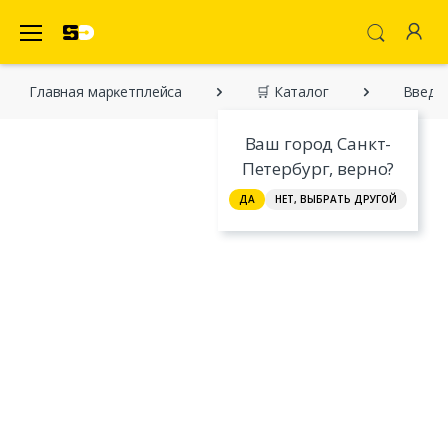
SecretDiscounter Маркетплейс
Главная марĸетплейса
🛒 Каталог
Введен
Ваш город Санкт-
Петербург, верно?
ДА
НЕТ, ВЫБРАТЬ ДРУГОЙ