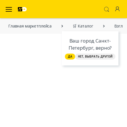
SecretDiscounter Маркетплейс
Главная марĸетплейса
🛒 Каталог
Взглян
Ваш город Санкт-
Петербург, верно?
ДА
НЕТ, ВЫБРАТЬ ДРУГОЙ