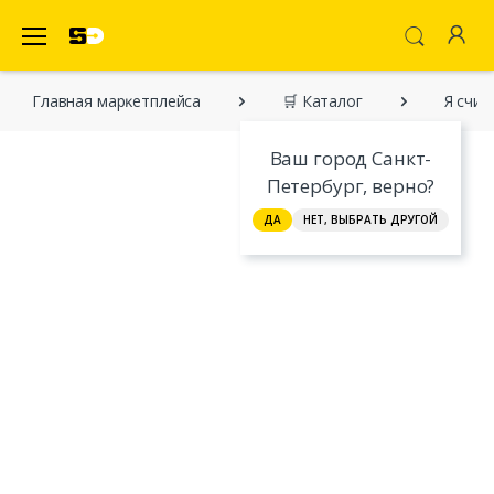
SecretDiscounter Маркетплейс
Главная марĸетплейса
🛒 Каталог
Я счит
Ваш город Санкт-
Петербург, верно?
ДА
НЕТ, ВЫБРАТЬ ДРУГОЙ